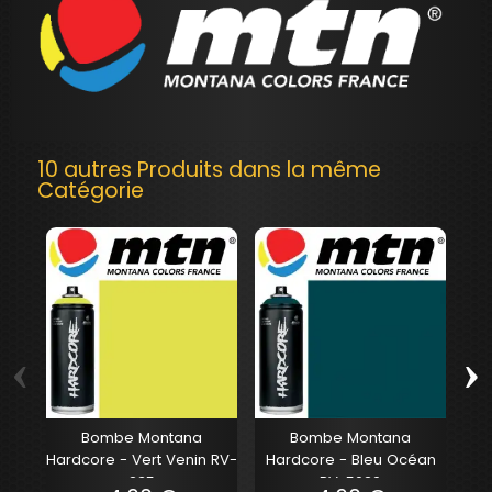
10 autres Produits dans la même
Catégorie
‹
›
Bombe Montana
Bombe Montana
Hardcore - Vert Venin RV-
Hardcore - Bleu Océan
Ha
235
RV-5020